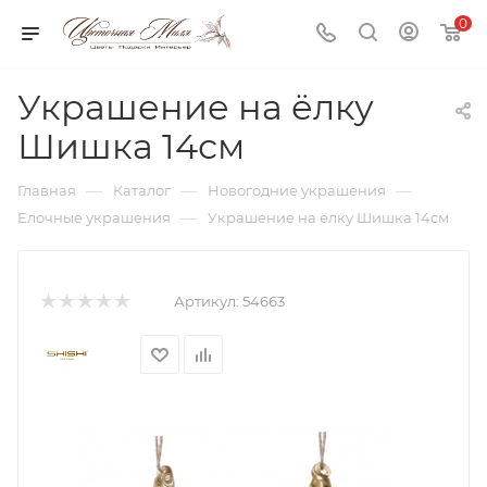
0
Украшение на ёлку
Шишка 14см
—
—
—
Главная
Каталог
Новогодние украшения
—
Елочные украшения
Украшение на ёлку Шишка 14см
Артикул:
54663