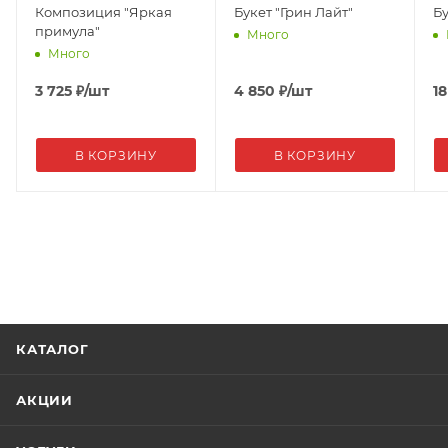
Композиция "Яркая
Букет "Грин Лайт"
Б
примула"
Много
Много
3 725
₽
/шт
4 850
₽
/шт
18
В КОРЗИНУ
В КОРЗИНУ
КАТАЛОГ
АКЦИИ