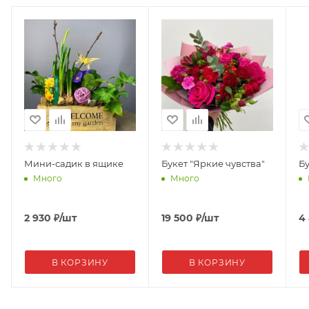
Мини-садик в ящике
Букет "Яркие чувства"
Бу
Много
Много
2 930
₽
/шт
19 500
₽
/шт
4
В КОРЗИНУ
В КОРЗИНУ