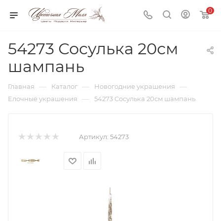
0
54273 Сосулька 20см
шампань
—
—
—
Главная
Каталог
Новогодние украшения
—
Елочные украшения
54273 Сосулька 20см шампань
Артикул:
54273