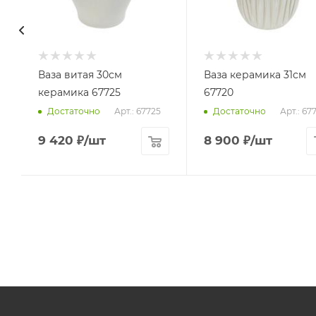
Ваза витая 30см
Ваза керамика 31см
керамика 67725
67720
Арт.: 67725
Арт.: 67
Достаточно
Достаточно
9 420
₽
/шт
8 900
₽
/шт