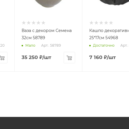
Ваза с декором Семена
Кашпо декоратив
32см 58789
25*17см 54968
720
Арт.: 58789
Арт.
Мало
Достаточно
35 250
₽
/шт
7 160
₽
/шт