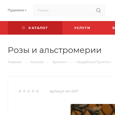
Пушкино
КАТАЛОГ
УСЛУГИ
Розы и альстромерии
—
—
—
Главная
Каталог
Букеты
Свадебные букеты
Артикул:
bn-007