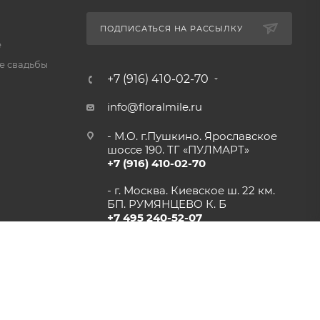
ПОДПИСАТЬСЯ НА РАССЫЛКУ
е
 свадьбы
+7 (916) 410-02-70
info@floralmile.ru
- М.О. г.Пушкино. Ярославское
шоссе 190. ТГ «ПУЛМАРТ»
+7 (916) 410-02-70
- г. Москва. Киевское ш. 22 км.
БП. РУМЯНЦЕВО К. Б
+7 495 240-52-07
- М.О. г.Одинцово, 1-й км.
Минского шоссе. ТК «СКВЕР»
+7 (916) 948-93-93
- г.Рязань, Солотчинское шоссе
д.2 ТК «АВРОРА»