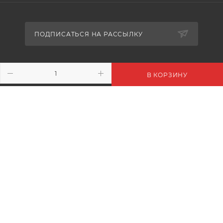
ПОДПИСАТЬСЯ НА РАССЫЛКУ
+7 (916) 410-02-70
В КОРЗИНУ
info@floralmile.ru
- М.О. г.Пушкино. Ярославское
шоссе 190. ТГ «ПУЛМАРТ»
+7 (916) 410-02-70
- г. Москва. Киевское ш. 22 км. БП.
РУМЯНЦЕВО К. Б
+7 495 240-52-07
- М.О. г.Одинцово, 1-й км. Минского
шоссе. ТК «СКВЕР»
+7 (916) 948-93-93
- г.Рязань, Солотчинское шоссе д.2