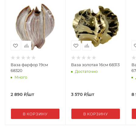
Ваза фарфор 19см
Ваза золотая 16см 68313
В
68320
6
Достаточно
Много
2 890
₽
/шт
3 570
₽
/шт
8
В КОРЗИНУ
В КОРЗИНУ