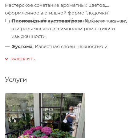
мастерское сочетание ароматных цветов,
оформленное в стильной форме "лодочки".
Прекрасный выбор для любого особого момента!
Пионовидная кустовая роза
: Яркие и пышные,
эти розы являются символом романтики и
изысканности.
Эустома
: Известная своей нежностью и
шелковистыми лепестками, эустома добавляет
изысканности в композицию.
Ранункулюсы
: Маленькие, но очень яркие цветы,
Услуги
которые могут быть заменены на другие виды с
мая по декабрь, сохраняя общую гармонию
букета.
Гортензия
: Объемные и воздушные, гортензии
придают букету особый стиль.
Сирень
: Легкая и ароматная, сирень наполняет
букет весенними нотками.