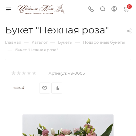
0
Букет "Нежная роза"
—
—
—
Главная
Каталог
Букеты
Подарочные букеты
—
Букет "Нежная роза"
Артикул:
VS-0005