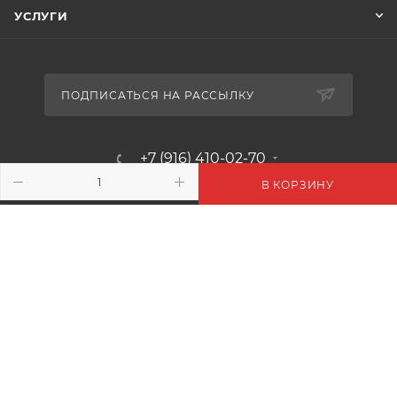
УСЛУГИ
ПОДПИСАТЬСЯ НА РАССЫЛКУ
+7 (916) 410-02-70
В КОРЗИНУ
info@floralmile.ru
- М.О. г.Пушкино. Ярославское
шоссе 190. ТГ «ПУЛМАРТ»
+7 (916) 410-02-70
- г. Москва. Киевское ш. 22 км. БП.
РУМЯНЦЕВО К. Б
+7 495 240-52-07
- М.О. г.Одинцово, 1-й км. Минского
шоссе. ТК «СКВЕР»