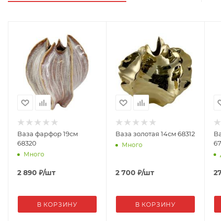
Ваза фарфор 19см
Ваза золотая 14см 68312
В
68320
6
Много
Много
2 890
₽
/шт
2 700
₽
/шт
2
В КОРЗИНУ
В КОРЗИНУ