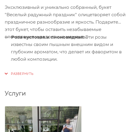
Эксклюзивный и уникально собранный, букет
"Веселый радужный праздник" олицетворяет собой
праздничное разнообразие и яркость. Подарите
этот букет, чтобы оставить незабываемые
впечатления и радостные моменты.
Роза кустовая и пионовидная:
Эти розы
известны своим пышным внешним видом и
глубоким ароматом, что делает их фаворитом в
любой композиции.
Гвоздика:
Предоставляет букету пряный аромат
и яркие, насыщенные цвета, благодаря чему
обязательно привлекает внимание.
Услуги
Альстромерия:
Известная своей долговечностью
и широкой палитрой цветов, добавляет букету
изысканности и разнообразия.
Гиацинт:
Сладкий, обволакивающий аромат
гиацинтов наполняет воздух весной и теплом.