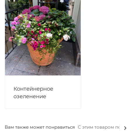
Клематис и матеола:
Утонченные и элегантные,
эти цветы добавляют композиции изысканную
нотку.
Буплерум:
С его яркой зеленью буплерум
добавляет контраст и выразительность в букет.
Гиперикум и флоксы:
Романтические и
праздничные, эти цветы украшают любой букет
своими яркими акцентами.
Антиринум:
Известен как 'левиный зев',
добавляет структуру и разнообразие цвета.
Листья эвкалипт и салал:
Придают свежесть и
Контейнерное
обильную зелень, завершая композицию букета.
озеленение
Вам также может понравиться
С этим товаром покуп