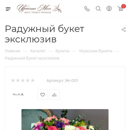
0
Радужный букет
эксклюзив
—
—
—
—
Главная
Каталог
Букеты
Мужские букеты
Радужный букет эксклюзив
Артикул:
ЭК-001